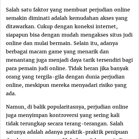
Salah satu faktor yang membuat perjudian online
semakin diminati adalah kemudahan akses yang
ditawarkan. Cukup dengan koneksi internet,
siapapun bisa dengan mudah mengakses situs judi
online dan mulai bermain. Selain itu, adanya
berbagai macam game yang menarik dan
menantang juga menjadi daya tarik tersendiri bagi
para pemain judi online. Tidak heran jika banyak
orang yang tergila-gila dengan dunia perjudian
online, meskipun mereka menyadari risiko yang
ada.
Namun, di balik popularitasnya, perjudian online
juga menyimpan kontroversi yang sering kali
tidak terungkap secara terang-terangan. Salah
satunya adalah adanya praktik-praktik penipuan