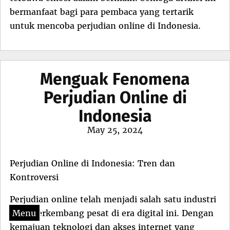
bermanfaat bagi para pembaca yang tertarik
untuk mencoba perjudian online di Indonesia.
Menguak Fenomena
Perjudian Online di
Indonesia
Posted
May 25, 2024
on
Perjudian Online di Indonesia: Tren dan
Kontroversi
Perjudian online telah menjadi salah satu industri
Menu
yang berkembang pesat di era digital ini. Dengan
kemajuan teknologi dan akses internet yang