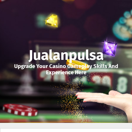
Jualanpulsa
Upgrade Your Casino Gameplay Skills And
Experience Here