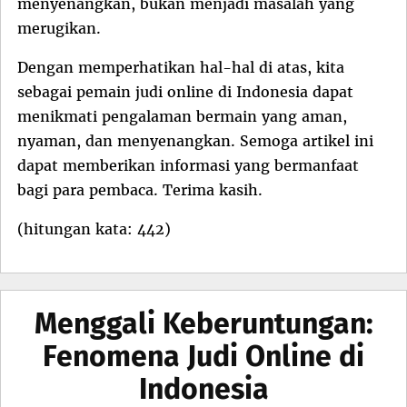
menyenangkan, bukan menjadi masalah yang
merugikan.
Dengan memperhatikan hal-hal di atas, kita
sebagai pemain judi online di Indonesia dapat
menikmati pengalaman bermain yang aman,
nyaman, dan menyenangkan. Semoga artikel ini
dapat memberikan informasi yang bermanfaat
bagi para pembaca. Terima kasih.
(hitungan kata: 442)
Menggali Keberuntungan:
Fenomena Judi Online di
Indonesia