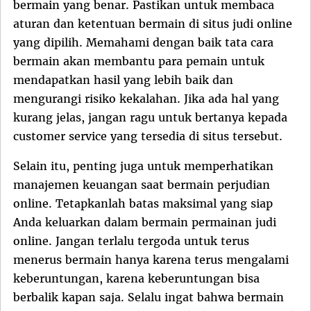
bermain yang benar. Pastikan untuk membaca
aturan dan ketentuan bermain di situs judi online
yang dipilih. Memahami dengan baik tata cara
bermain akan membantu para pemain untuk
mendapatkan hasil yang lebih baik dan
mengurangi risiko kekalahan. Jika ada hal yang
kurang jelas, jangan ragu untuk bertanya kepada
customer service yang tersedia di situs tersebut.
Selain itu, penting juga untuk memperhatikan
manajemen keuangan saat bermain perjudian
online. Tetapkanlah batas maksimal yang siap
Anda keluarkan dalam bermain permainan judi
online. Jangan terlalu tergoda untuk terus
menerus bermain hanya karena terus mengalami
keberuntungan, karena keberuntungan bisa
berbalik kapan saja. Selalu ingat bahwa bermain