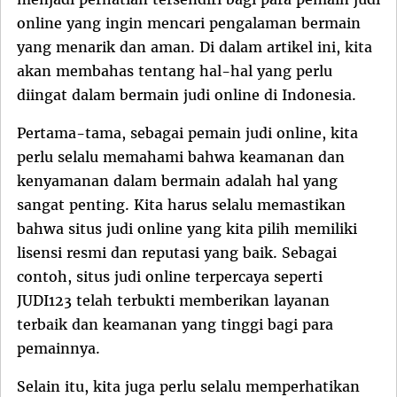
online yang ingin mencari pengalaman bermain
yang menarik dan aman. Di dalam artikel ini, kita
akan membahas tentang hal-hal yang perlu
diingat dalam bermain judi online di Indonesia.
Pertama-tama, sebagai pemain judi online, kita
perlu selalu memahami bahwa keamanan dan
kenyamanan dalam bermain adalah hal yang
sangat penting. Kita harus selalu memastikan
bahwa situs judi online yang kita pilih memiliki
lisensi resmi dan reputasi yang baik. Sebagai
contoh, situs judi online terpercaya seperti
JUDI123 telah terbukti memberikan layanan
terbaik dan keamanan yang tinggi bagi para
pemainnya.
Selain itu, kita juga perlu selalu memperhatikan