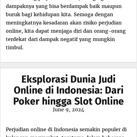
dampaknya yang bisa berdampak baik maupun
buruk bagi kehidupan kita. Semoga dengan
meningkatnya kesadaran akan risiko perjudian
online, kita dapat menjaga diri dan orang-orang
terdekat dari dampak negatif yang mungkin
timbul.
Eksplorasi Dunia Judi
Online di Indonesia: Dari
Poker hingga Slot Online
Posted
June 9, 2024
on
Perjudian online di Indonesia semakin populer di