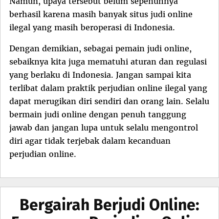
Namun, upaya tersebut belum sepenuhnya
berhasil karena masih banyak situs judi online
ilegal yang masih beroperasi di Indonesia.
Dengan demikian, sebagai pemain judi online,
sebaiknya kita juga mematuhi aturan dan regulasi
yang berlaku di Indonesia. Jangan sampai kita
terlibat dalam praktik perjudian online ilegal yang
dapat merugikan diri sendiri dan orang lain. Selalu
bermain judi online dengan penuh tanggung
jawab dan jangan lupa untuk selalu mengontrol
diri agar tidak terjebak dalam kecanduan
perjudian online.
Bergairah Berjudi Online: